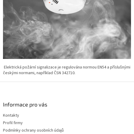
Elektrická požární signalizace je regulována normou EN54 a příslušnými
českými normami, například ČSN 342710.
Z
á
p
a
Informace pro vás
t
Kontakty
í
Profil firmy
Podmínky ochrany osobních údajů