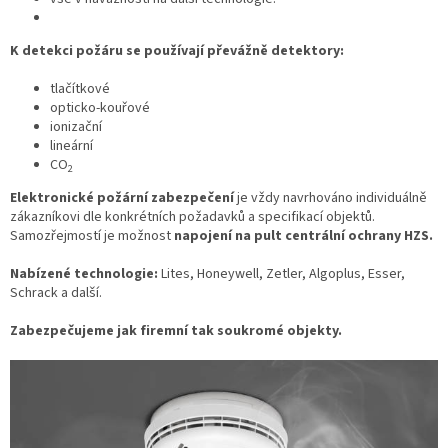
K detekci požáru se používají převážně detektory:
tlačítkové
opticko-kouřové
ionizační
lineární
CO
2
Elektronické požární zabezpečení
je vždy navrhováno individuálně
zákazníkovi dle konkrétních požadavků a specifikací objektů.
Samozřejmostí je možnost
napojení na pult centrální ochrany HZS.
Nabízené technologie:
Lites, Honeywell, Zetler, Algoplus, Esser,
Schrack a další.
Zabezpečujeme jak firemní tak soukromé objekty.