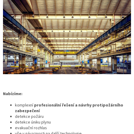
Nabízíme:
komplexní
profesionální řešení a návrhy protipožárního
zabezpečení
detekce požáru
detekce úniku plynu
evakuační rozhlas
vše v návaznosti na další technologie.